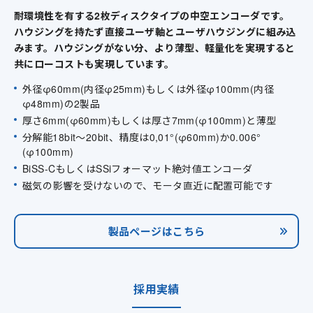
耐環境性を有する2枚ディスクタイプの中空エンコーダです。
ハウジングを持たず直接ユーザ軸とユーザハウジングに組み込
みます。ハウジングがない分、より薄型、軽量化を実現すると
共にローコストも実現しています。
外径φ60mm(内径φ25mm)もしくは外径φ100mm(内径
φ48mm)の2製品
厚さ6mm(φ60mm)もしくは厚さ7mm(φ100mm)と薄型
分解能18bit～20bit、精度は0,01°(φ60mm)か0.006°
(φ100mm)
BiSS-CもしくはSSiフォーマット絶対値エンコーダ
磁気の影響を受けないので、モータ直近に配置可能です
製品ページはこちら
採用実績