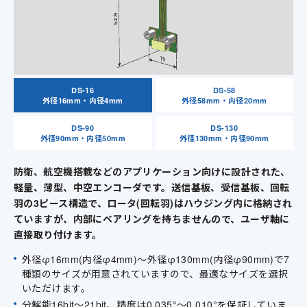
DS-16
DS-58
外径16mm・内径4mm
外径58mm・内径20mm
DS-90
DS-130
外径90mm・内径50mm
外径130mm・内径90mm
防衛、航空機搭載などのアプリケーション向けに設計された、
軽量、薄型、中空エンコーダです。送信基板、受信基板、回転
羽の3ピース構造で、ロータ(回転羽)はハウジング内に格納され
ていますが、内部にベアリングを持ちませんので、ユーザ軸に
直接取り付けます。
外径φ16mm(内径φ4mm)～外径φ130mm(内径φ90mm)で7
種類のサイズが用意されていますので、最適なサイズを選択
いただけます。
分解能16bit～21bit、精度は0,035°～0.010°を保証していま