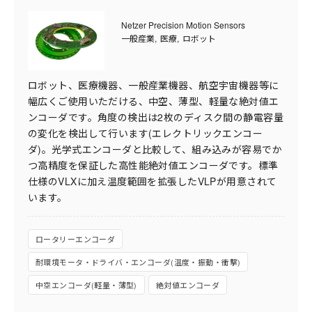
Netzer Precision Motion Sensors
一般産業
医療
ロボット
ロボット、医療機器、一般産業機器、航空宇宙機器等に
幅広くご使用いただける、中空、薄型、軽量な絶対値エ
ンコーダです。角度の検出は2枚のディスク間の静電容量
の変化を検出して行います(エレクトリックエンコー
ダ)。光学式エンコーダと比較して、組み込みが容易でか
つ高精度を保証した高性能絶対値エンコーダです。標準
仕様のVLXに加え温度範囲を拡張したVLPが用意されて
います。
ロータリーエンコーダ
耐環境モータ・ドライバ・エンコーダ(温度・振動・衝撃)
中空エンコーダ(軽量・薄型)
絶対値エンコーダ