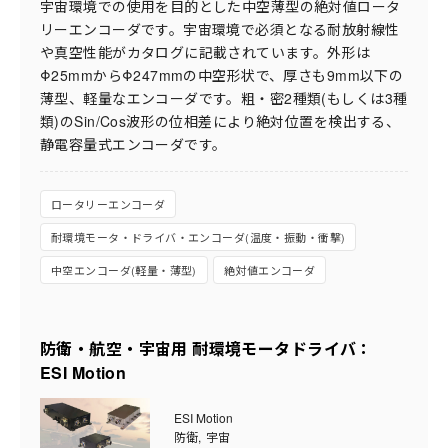
宇宙環境での使用を目的とした中空薄型の絶対値ロータ
リーエンコーダです。宇宙環境で必須となる耐放射線性
や真空性能がカタログに記載されています。外形は
Φ25mmからΦ247mmの中空形状で、厚さも9mm以下の
薄型、軽量なエンコーダです。粗・密2種類(もしくは3種
類)のSin/Cos波形の位相差により絶対位置を検出する、
静電容量式エンコーダです。
ロータリーエンコーダ
耐環境モータ・ドライバ・エンコーダ(温度・振動・衝撃)
中空エンコーダ(軽量・薄型)
絶対値エンコーダ
防衛・航空・宇宙用 耐環境モータドライバ：
ESI Motion
ESI Motion
防衛
宇宙