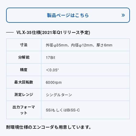
製品ページはこちら
VLX-35仕様(2021年Q1リリース予定)
寸法
外径φ35mm、内径φ12mm、厚さ6mm
分解能
17Bit
精度
＜0.05°
最大回転数
6000rpm
測定レンジ
シングルターン
出力フォーマ
SSiもしくはBiSS-C
ット
耐環境仕様のエンコーダも用意しています。