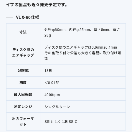
イプの製品も近々発売予定です。
VLX-60仕様
外径φ60mm、内径φ25mm、厚さ8mm、重さ
寸法
28g
ディスク間のエアギャップは0.6mm±0.1mm
ディスク間の
その他取り付け公差も大きく容易に取り付け可
エアギャップ
能
分解能
18Bit
精度
＜0.015°
最大回転数
4000rpm
測定レンジ
シングルターン
出力フォーマ
SSiもしくはBiSS-C
ット